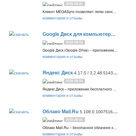
2026-08-06
Клиент MEGASync позволяет легко синхронизировать файлы между компьютером, смартфоном или планшетом и безопасным облачным хранилищем MEGA с надежным шифрованием. Вы получаете 20 ГБ для загрузки и хранения данных бесплатно
комментарии и отзывы
Google Диск для компьютера
129.0.1
2026-08-05
Google Диск (Google Drive) – приложение для компьютеров Mac и Windows, которое выполняет резервное копирование файлов и фотографий в сервисы Google Диск и Google Фото для защиты от потери данных
комментарии и отзывы
Яндекс Диск
4.17.5 / 3.2.48.5143 (Windows) / 3.2.43 (macOS) / 6.78.0 (Android) / 6.7.0 (iOS)
2026-08-05
Яндекс.Диск – приложение бесплатного облачного сервиса от Яндекс для онлайн-хранения ваших файлов в Интернете. Обмен файлами, доступ с компьютера и телефона, синхронизация файлов, неограниченный срок хранения
комментарии и отзывы
Облако Mail.Ru
5.108.0.10075161 (Android) / 9.92.0 (iOS)
2026-08-05
Облако Mail.Ru – безопасное облачное хранилище файлов с антивирусной проверкой и удобными функциями организации и доступа. 8 ГБ бесплатно и поддержка синхронизации данных на компьютере и мобильных устройствах
комментарии и отзывы