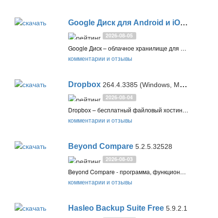
Google Диск для Android и iOS
2.26.317.
2026-08-05
Google Диск – облачное хранилище для файлов, фотографий и документов, с мобильными приложениями для Android и iOS
комментарии и отзывы
Dropbox
264.4.3385 (Windows, Mac, Linux) / 484.2.2 (Android) / 484.2 (iOS)
2026-08-04
Dropbox – бесплатный файловый хостинг, позволяющий объединить все ваши данные: фотографии, документы, видео, и с легкостью делиться ими. Любой файл, сохраняемый в Dropbox будет доступен вам на компьютере, мобильном устройстве или сайте Dropbox
комментарии и отзывы
Beyond Compare
5.2.5.32528
2026-08-03
Beyond Compare - программа, функциональность которой позволяет сравнивать содержимое директорий, текстовых и других типов файлов. Утилита помогает настроить синхронизацию файлов с поддержкой FTP между ПК и ноутбуком дома и в офисе
комментарии и отзывы
Hasleo Backup Suite Free
5.9.2.1