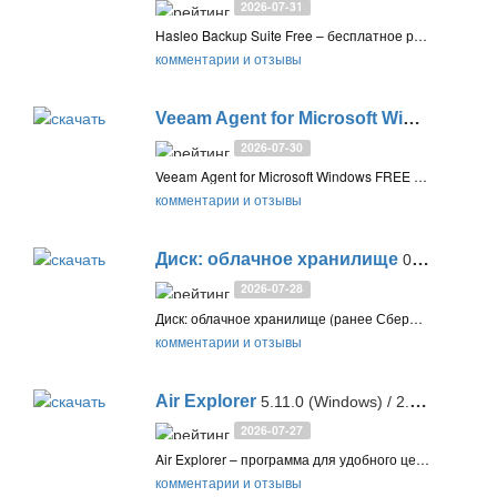
2026-07-31
Hasleo Backup Suite Free – бесплатное решение для резервного копирования и восстановления Windows. Позволяет создавать копии операционной системы, дисков, разделов и файлов, поддерживает различные режимы копирования, сжатие и шифрование данных, а также клонирование и автоматическое резервное копирование по расписанию
комментарии и отзывы
Veeam Agent for Microsoft Windows (Free Edition)
2026-07-30
Veeam Agent for Microsoft Windows FREE Edition – бесплатное решение для резервного копирования компьютеров, ноутбуков и серверов Windows. Создавайте полную копию вашего ПК на внешний диск, сетевое хранилище NAS или репозиторий Veeam Backup
комментарии и отзывы
Диск: облачное хранилище
0.45.1 (Android)
2026-07-28
Диск: облачное хранилище (ранее СберДиск) - надежный и удобный сервис для хранения и управления файлами с продвинутыми функциями безопасности и редактирования.
комментарии и отзывы
Air Explorer
5.11.0 (Windows) / 2.0.5 (Mac)
2026-07-27
Air Explorer – программа для удобного централизованного доступа ко всем вашим облачным хранилищам и управления файлами, синхронизацией между ними и созданием резервных копий
комментарии и отзывы