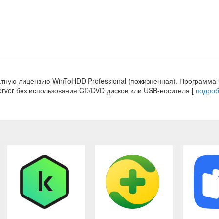
атную лицензию WinToHDD Professional (пожизненная). Программа 
Server без использования CD/DVD дисков или USB-носителя [
подроб