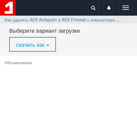
Toggl
navig
Как удалить AVS Antispam и AVS Firewall с компьютера
Скачат
Выберите вариант загрузки
скачать как
Объявления