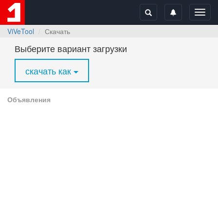
Toggl
navig
ViVeTool
Скачать
Выберите вариант загрузки
скачать как
Объявления