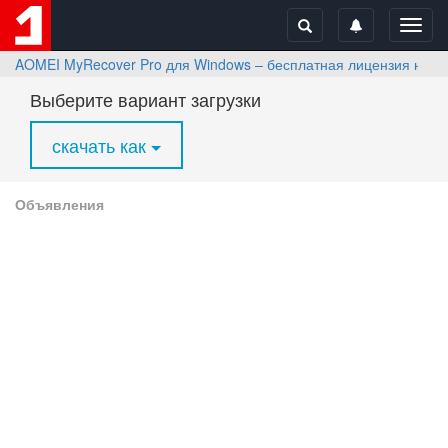
Toggl
navig
AOMEI MyRecover Pro для Windows – бесплатная лицензия на 1 
Выберите вариант загрузки
скачать как
Объявления