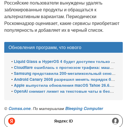
Российские пользователи вынуждены удалять
заблокированные продукты и обращаться к
альтернативным вариантам. Периодически
Роскомнадзор оценивает, какие сервисы приобретают
популярность и добавляет их в черный список.
Обновления программ, что нового
•
Liquid Glass в HyperOS 4 будет доступен только на флагманских чипсетах
•
Cloudflare ошиблась с прогнозом трафика: машины обошли людей в мае 2026
•
Samsung представила 200-мегапиксельный сенсор ISOCELL HPC с DeepPix
•
Android Canary 2608 разрешил менять порядок блоков шторки
•
Apple выпустила обновления macOS Tahoe 26.6.1, Sequoia 15.7.9 и Sonoma 14.8.9 для устранения уязвимости общего доступа к экрану
•
OpenAI снимает лимит на текстовые чаты в бесплатном ChatGPT
©
Comss.one
. По материалам
Bleeping Computer