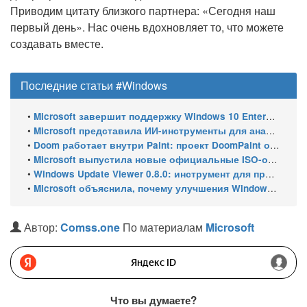
Приводим цитату близкого партнера: «Сегодня наш
первый день». Нас очень вдохновляет то, что можете
создавать вместе.
Последние статьи #Windows
•
Microsoft завершит поддержку Windows 10 Enterprise LTSC 2021 в январе 2027 года. ESU продлят обновления до января 2030 года
•
Microsoft представила ИИ-инструменты для анализа производительности Windows: ETW MCP и WPA MCP
•
Doom работает внутри Paint: проект DoomPaint от технического директора Microsoft Azure
•
Microsoft выпустила новые официальные ISO-образы Windows 11 для инсайдеров
•
Windows Update Viewer 0.8.0: инструмент для просмотра истории обновлений Windows 11 и Windows 10 получил улучшения
•
Microsoft объяснила, почему улучшения Windows 11 выходят так медленно
Автор:
Comss.one
По материалам
Microsoft