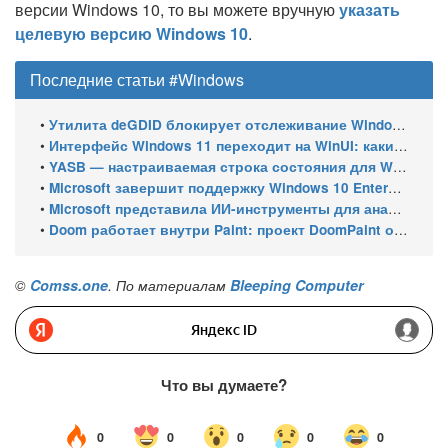
версии Windows 10, то вы можете вручную
указать
целевую версию Windows 10
.
Последние статьи #Windows
•
Утилита deGDID блокирует отслеживание Windows по глобальному идентификатору устройства
•
Интерфейс Windows 11 переходит на WinUI: какие системные элементы обновит Microsoft
•
YASB — настраиваемая строка состояния для Windows с виджетами и поддержкой нескольких мониторов
•
Microsoft завершит поддержку Windows 10 Enterprise LTSC 2021 в январе 2027 года. ESU продлят обновления до января 2030 года
•
Microsoft представила ИИ-инструменты для анализа производительности Windows: ETW MCP и WPA MCP
•
Doom работает внутри Paint: проект DoomPaint от технического директора Microsoft Azure
©
Comss.one
. По материалам
Bleeping Computer