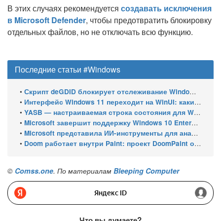
В этих случаях рекомендуется
создавать исключения
в Microsoft Defender
, чтобы предотвратить блокировку
отдельных файлов, но не отключать всю функцию.
Последние статьи #Windows
•
Скрипт deGDID блокирует отслеживание Windows по глобальному идентификатору устройства
•
Интерфейс Windows 11 переходит на WinUI: какие системные элементы обновит Microsoft
•
YASB — настраиваемая строка состояния для Windows с виджетами и поддержкой нескольких мониторов
•
Microsoft завершит поддержку Windows 10 Enterprise LTSC 2021 в январе 2027 года. ESU продлят обновления до января 2030 года
•
Microsoft представила ИИ-инструменты для анализа производительности Windows: ETW MCP и WPA MCP
•
Doom работает внутри Paint: проект DoomPaint от технического директора Microsoft Azure
©
Comss.one
. По материалам
Bleeping Computer