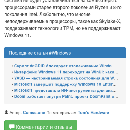
система не будет устанавливаться на компьютеры с
процессорами старее второго поколения Ryzen и 8-го
поколения Intel. Любопытно, что многие
неподдерживаемые процессоры, такие как Skylake-X,
поддерживают технологии TPM, но не поддерживают
Windows 11.
Последние статьи #Windows
•
Скрипт deGDID блокирует отслеживание Windows по глобальному идентификатору устройства
•
Интерфейс Windows 11 переходит на WinUI: какие системные элементы обновит Microsoft
•
YASB — настраиваемая строка состояния для Windows с виджетами и поддержкой нескольких мониторов
•
Microsoft завершит поддержку Windows 10 Enterprise LTSC 2021 в январе 2027 года. ESU продлят обновления до января 2030 года
•
Microsoft представила ИИ-инструменты для анализа производительности Windows: ETW MCP и WPA MCP
•
Doom работает внутри Paint: проект DoomPaint от технического директора Microsoft Azure
Автор:
Comss.one
По материалам
Tom's Hardware
Комментарии и отзывы