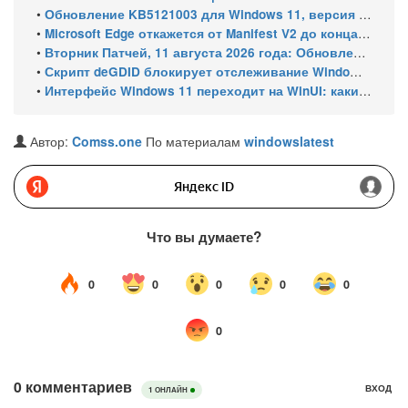
•
Обновление KB5121003 для Windows 11, версия 25H2 и 24H2: какие улучшения получит Windows
•
Microsoft Edge откажется от Manifest V2 до конца 2026 года – классический uBlock Origin перестанет работать
•
Вторник Патчей, 11 августа 2026 года: Обновления безопасности для Windows 11 (включая KB5121003), ESU-обновления для Windows 10
•
Скрипт deGDID блокирует отслеживание Windows по глобальному идентификатору устройства
•
Интерфейс Windows 11 переходит на WinUI: какие системные элементы обновит Microsoft
Автор:
Comss.one
По материалам
windowslatest