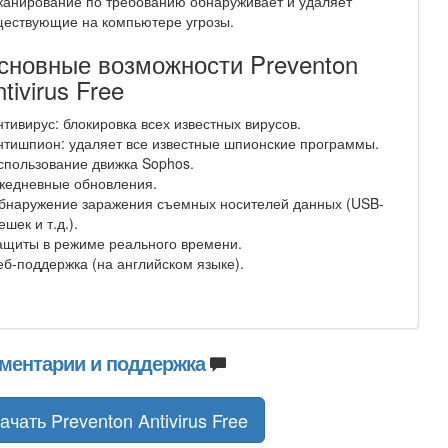
канирование по требованию обнаруживает и удаляет
ществующие на компьютере угрозы.
сновные возможности Preventon
tivirus Free
нтивирус: блокировка всех известных вирусов.
нтишпион: удаляет все известные шпионские программы.
спользование движка Sophos.
жедневные обновления.
Обнаружение заражения съемных носителей данных (USB-
шек и т.д.).
ащиты в режиме реального времени.
еб-поддержка (на английском языке).
ментарии и поддержка
ачать Preventon Antivirus Free