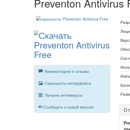
Preventon Antivirus 
Разр
Лице
Верс
Обно
Сист
Инте
Комментарии и отзывы
Рейт
Скриншоты интерфейса
Кате
Разм
Лучшие антивирусы
Сообщить о новой версии
О 
Pre
дв