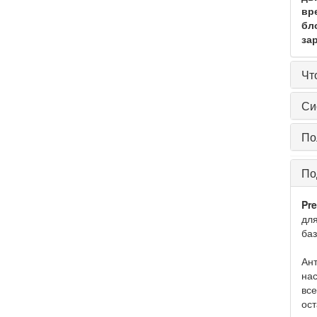
вр
бл
за
Чт
Си
По
По
Pre
для
баз
Ант
на
все
ост