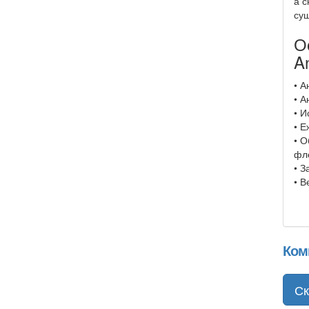
а с
су
О
An
• А
• А
• И
• Е
• 
фле
• З
• В
Ком
Ск