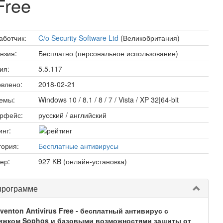
Free
аботчик:
C/o Security Software Ltd
(Великобритания)
нзия:
Бесплатно (персональное использование)
ия:
5.5.117
влено:
2018-02-21
емы:
Windows 10 / 8.1 / 8 / 7 / Vista / XP 32|64-bit
рфейс:
русский / английский
инг:
гория:
Бесплатные антивирусы
ер:
927 KB (онлайн-установка)
программе
venton Antivirus Free - бесплатный антивирус с
ижком Sophos и базовыми возможностями защиты от