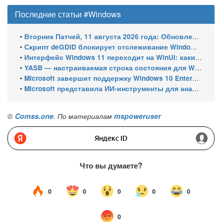
Последние статьи #Windows
•
Вторник Патчей, 11 августа 2026 года: Обновления безопасности для Windows 11 (включая KB5121003), ESU-обновления для Windows 10
•
Скрипт deGDID блокирует отслеживание Windows по глобальному идентификатору устройства
•
Интерфейс Windows 11 переходит на WinUI: какие системные элементы обновит Microsoft
•
YASB — настраиваемая строка состояния для Windows с виджетами и поддержкой нескольких мониторов
•
Microsoft завершит поддержку Windows 10 Enterprise LTSC 2021 в январе 2027 года. ESU продлят обновления до января 2030 года
•
Microsoft представила ИИ-инструменты для анализа производительности Windows: ETW MCP и WPA MCP
©
Comss.one
. По материалам
mspoweruser