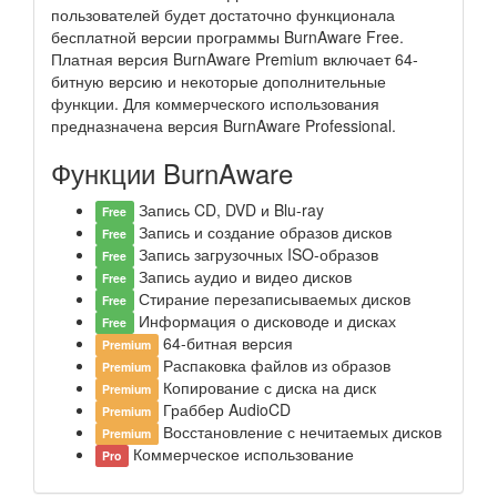
пользователей будет достаточно функционала
бесплатной версии программы BurnAware Free.
Платная версия BurnAware Premium включает 64-
битную версию и некоторые дополнительные
функции. Для коммерческого использования
предназначена версия BurnAware Professional.
Функции BurnAware
Запись CD, DVD и Blu-ray
Free
Запись и создание образов дисков
Free
Запись загрузочных ISO-образов
Free
Запись аудио и видео дисков
Free
Стирание перезаписываемых дисков
Free
Информация о дисководе и дисках
Free
64-битная версия
Premium
Распаковка файлов из образов
Premium
Копирование с диска на диск
Premium
Граббер AudioCD
Premium
Восстановление с нечитаемых дисков
Premium
Коммерческое использование
Pro