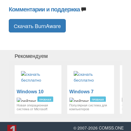
Комментарии и поддержка
Скачать BurnAware
Рекомендуем
Windows 10
Windows 7
mac
ПРОБНАЯ
ПРОБНАЯ
Новая операционная
Популярная система для
Систе
система от Microsoft
компьютеров
Mac P
© 2007-
2026
COMSS.ONE