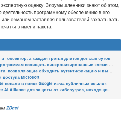
 экспертную оценку. Злоумышленники знают об этом,
ю деятельность программному обеспечению в его
, или обманом заставляя пользователей захватывать
ечатки в имени пакета.
и госсектор, а каждая третья длится дольше суток
ммам похищать синхронизированные ключи доступа Google
щие обходить аутентификацию и выходить из виртуальной машины
 доступа Microsoft
e попали в поиск Google из-за публичных ссылок
защиты от киберугроз, исходящих от ИИ – без OpenAI, Google и Anthropic
лам
ZDnet