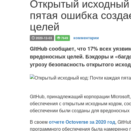
Открытый исходный 
пятая ошибка созда
целей
комментарии
2020-12-03
7649
GitHub сообщает, что 17% всех уязви
вредоносных целей. Бэкдоры и «багдо
угрозу безопасность открытого исход
GitHub, принадлежащий корпорации Microsof
обеспечения с открытым исходным кодом, со
обеспечении были созданы для вредоносных 
В своем
отчете Octoverse за 2020 год
, GitH
программного обеспечения была намеренно 