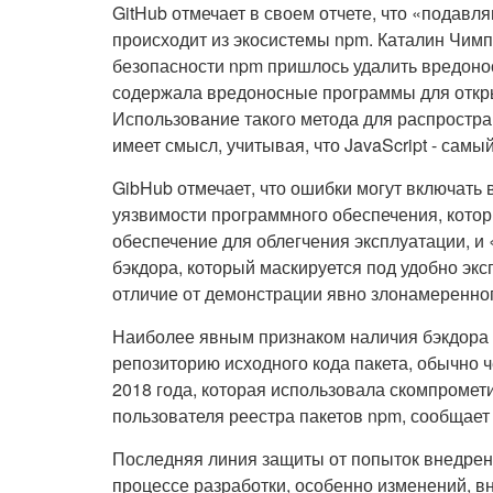
GitHub отмечает в своем отчете, что «пода
происходит из экосистемы npm. Каталин Чимпа
безопасности npm пришлось удалить вредоносн
содержала вредоносные программы для откры
Использование такого метода для распростр
имеет смысл, учитывая, что JavaScript - сам
GibHub отмечает, что ошибки могут включать
уязвимости программного обеспечения, кото
обеспечение для облегчения эксплуатации, и
бэкдора, который маскируется под удобно эк
отличие от демонстрации явно злонамеренно
Наиболее явным признаком наличия бэкдора 
репозиторию исходного кода пакета, обычно ч
2018 года, которая использовала скомпромет
пользователя реестра пакетов npm, сообщает 
Последняя линия защиты от попыток внедрени
процессе разработки, особенно изменений, в