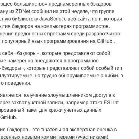
вляющее большинство» преднамеренных бэкдоров
ну из ZDNet сообщил на этой неделе, что группе
ую библиотеку JavaScript с веб-сайта npm, которая
тия бэкдоров на компьютерах программистов.
анения вредоносных программ среди разработчиков
ый популярный язык программирования на GitHub .
 в себя «бэкдоры», которые представляют собой
рые намеренно внедряются в программное
 «бэкдоры», которые представляют собой особый тип
сплуатируемые, но трудно обнаруживаемые ошибки. в
го поведения.
является получение злоумышленником доступа к
ерез захват учетной записи, например атака ESLint
ированный пакет для кражи учетных данных
GitHub.
я бэкдоров - это тщательная экспертная оценка в
несенных новыми коммиттерами (участниками).