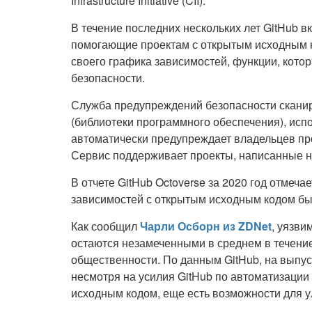
Infrastructure Initiative (CII).
В течение последних нескольких лет GitHub 
помогающие проектам с открытым исходным к
своего графика зависимостей, функции, кот
безопасности.
Служба предупреждений безопасности сканир
(библиотеки программного обеспечения), исп
автоматически предупреждает владельцев про
Сервис поддерживает проекты, написанные на J
В отчете GitHub Octoverse за 2020 год отмеч
зависимостей с открытым исходным кодом были
Как сообщил
Чарли Осборн из ZDNet
, уязви
остаются незамеченными в среднем в течение
общественности. По данным GitHub, на выпус
несмотря на усилия GitHub по автоматизации
исходным кодом, еще есть возможности для 