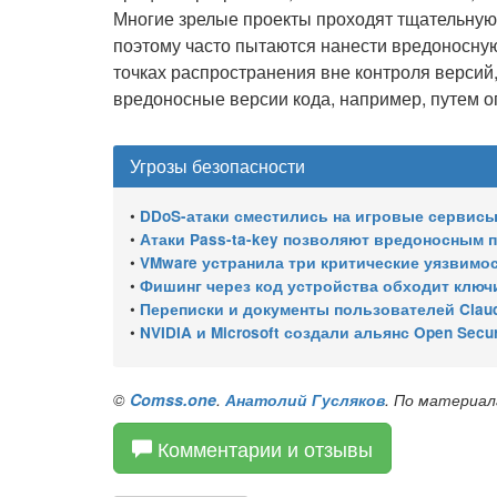
Многие зрелые проекты проходят тщательную
поэтому часто пытаются нанести вредоносну
точках распространения вне контроля версий
вредоносные версии кода, например, путем оп
Угрозы безопасности
•
DDoS-атаки сместились на игровые сервисы 
•
Атаки Pass-ta-key позволяют вредоносным програ
•
VMware устранила три критические уязвимости, позволяю
•
Фишинг через код устройства обходит ключи
•
Переписки и документы пользователей Claud
•
NVIDIA и Microsoft создали альянс Open Secure AI Alliance для 
©
Comss.one
.
Анатолий Гусляков
. По материа