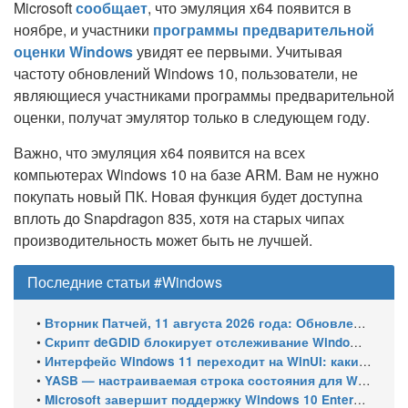
Microsoft
сообщает
, что эмуляция x64 появится в
ноябре, и участники
программы предварительной
оценки Windows
увидят ее первыми. Учитывая
частоту обновлений Windows 10, пользователи, не
являющиеся участниками программы предварительной
оценки, получат эмулятор только в следующем году.
Важно, что эмуляция x64 появится на всех
компьютерах Windows 10 на базе ARM. Вам не нужно
покупать новый ПК. Новая функция будет доступна
вплоть до Snapdragon 835, хотя на старых чипах
производительность может быть не лучшей.
Последние статьи #Windows
•
Вторник Патчей, 11 августа 2026 года: Обновления безопасности для Windows 11 (включая KB5121003), ESU-обновления для Windows 10
•
Скрипт deGDID блокирует отслеживание Windows по глобальному идентификатору устройства
•
Интерфейс Windows 11 переходит на WinUI: какие системные элементы обновит Microsoft
•
YASB — настраиваемая строка состояния для Windows с виджетами и поддержкой нескольких мониторов
•
Microsoft завершит поддержку Windows 10 Enterprise LTSC 2021 в январе 2027 года. ESU продлят обновления до января 2030 года