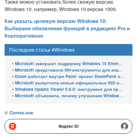
Также можно установить более свежую версию
Windows 10, например, Windows 10 версии 1909.
Как указать целевую версию Windows 10:
Выбираем обновление функций в редакциях Pro и
Корпоративная
Последние статьи #Windows
•
Microsoft завершит поддержку Windows 10 Enterprise LTSC 2021 в январе 2027 года. ESU продлят обновления до января 2030 года
•
Microsoft представила ИИ-инструменты для анализа производительности Windows: ETW MCP и WPA MCP
•
Doom работает внутри Paint: проект DoomPaint от технического директора Microsoft Azure
•
Microsoft выпустила новые официальные ISO-образы Windows 11 для инсайдеров
•
Windows Update Viewer 0.8.0: инструмент для просмотра истории обновлений Windows 11 и Windows 10 получил улучшения
•
Microsoft объяснила, почему улучшения Windows 11 выходят так медленно
©
Comss.one
.