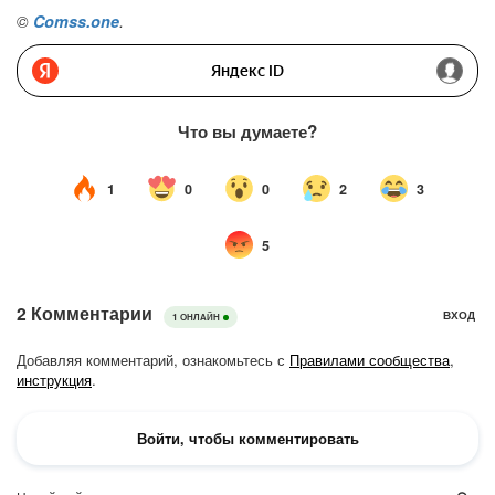
©
Comss.one
.