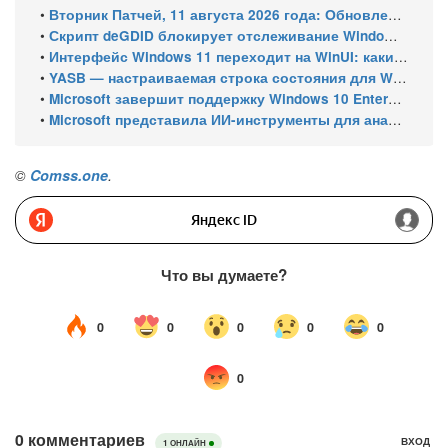
•
Вторник Патчей, 11 августа 2026 года: Обновления безопасности для Windows 11 (включая KB5121003), ESU-обновления для Windows 10
•
Скрипт deGDID блокирует отслеживание Windows по глобальному идентификатору устройства
•
Интерфейс Windows 11 переходит на WinUI: какие системные элементы обновит Microsoft
•
YASB — настраиваемая строка состояния для Windows с виджетами и поддержкой нескольких мониторов
•
Microsoft завершит поддержку Windows 10 Enterprise LTSC 2021 в январе 2027 года. ESU продлят обновления до января 2030 года
•
Microsoft представила ИИ-инструменты для анализа производительности Windows: ETW MCP и WPA MCP
©
Comss.one
.