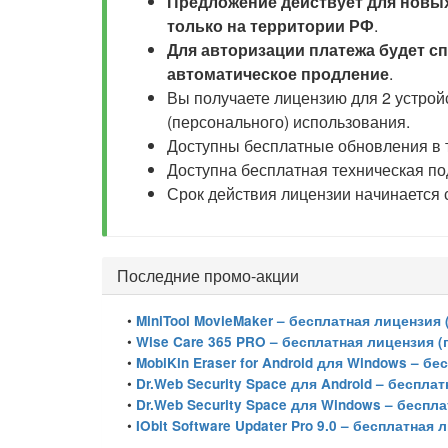
Предложение действует для новы
только на территории РФ
.
Для авторизации платежа будет с
автоматическое продление
.
Вы получаете лицензию для 2 устрой
(персонального) использования.
Доступны бесплатные обновления в т
Доступна бесплатная техническая по
Срок действия лицензии начинается 
Последние промо-акции
•
MiniTool MovieMaker – бесплатная лицензия 
•
Wise Care 365 PRO – бесплатная лицензия (
•
MobiKin Eraser for Android для Windows – бе
•
Dr.Web Security Space для Android – беспла
•
Dr.Web Security Space для Windows – беспл
•
IObit Software Updater Pro 9.0 – бесплатная