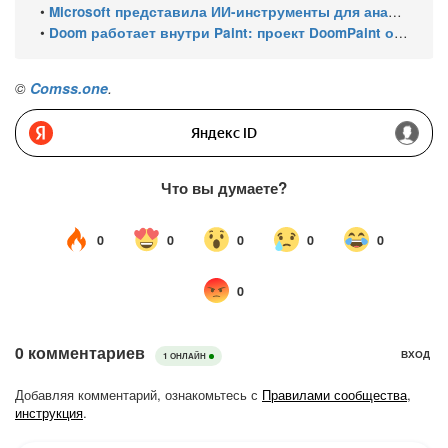
•
Microsoft представила ИИ-инструменты для анализа производительности Windows: ETW MCP и WPA MCP
•
Doom работает внутри Paint: проект DoomPaint от технического директора Microsoft Azure
©
Comss.one
.