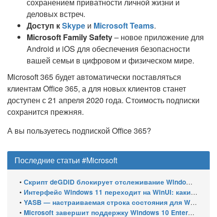
сохранением приватности личной жизни и
деловых встреч.
Доступ к
Skype
и
Microsoft Teams
.
Microsoft Family Safety
– новое приложение для
Android и iOS для обеспечения безопасности
вашей семьи в цифровом и физическом мире.
Microsoft 365 будет автоматически поставляться
клиентам Office 365, а для новых клиентов станет
доступен с 21 апреля 2020 года. Стоимость подписки
сохранится прежняя.
А вы пользуетесь подпиской Office 365?
Последние статьи #Microsoft
•
Скрипт deGDID блокирует отслеживание Windows по глобальному идентификатору устройства
•
Интерфейс Windows 11 переходит на WinUI: какие системные элементы обновит Microsoft
•
YASB — настраиваемая строка состояния для Windows с виджетами и поддержкой нескольких мониторов
•
Microsoft завершит поддержку Windows 10 Enterprise LTSC 2021 в январе 2027 года. ESU продлят обновления до января 2030 года