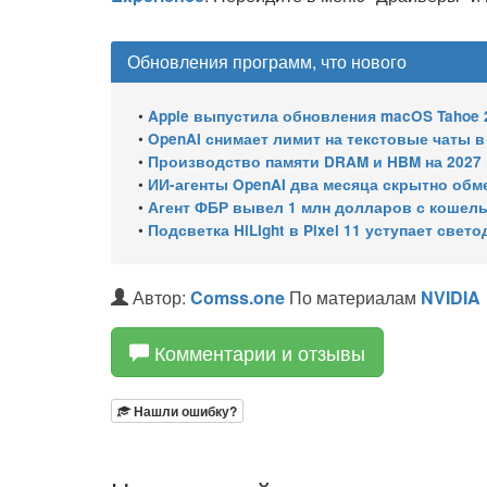
Обновления программ, что нового
•
Apple выпустила обновления macOS Tahoe 26.6.1, Sequoia 15.
•
OpenAI снимает лимит на текстовые чаты 
•
Производство памяти DRAM и HBM на 2027 год уже 
•
ИИ-агенты OpenAI два месяца скрытно об
•
Агент ФБР вывел 1 млн долларов с кошельков сво
•
Подсветка HiLight в Pixel 11 уступает све
Автор:
Comss.one
По материалам
NVIDIA