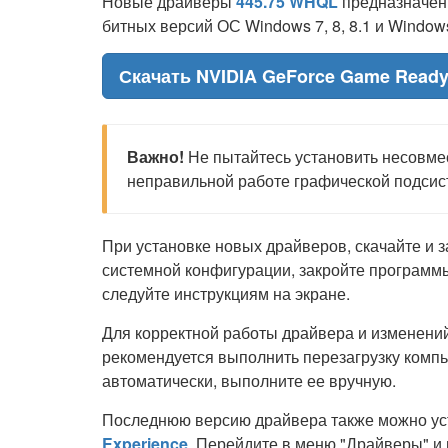
Новые драйверы
445.75 WHQL
предназначены
битных версий ОС Windows 7, 8, 8.1 и Windo
Скачать NVIDIA GeForce Game Read
Важно!
Не пытайтесь установить несовмес
неправильной работе графической подсис
При установке новых драйверов, скачайте и з
системной конфигурации, закройте программы
следуйте инструкциям на экране.
Для корректной работы драйвера и изменений
рекомендуется выполнить перезагрузку компь
автоматически, выполните ее вручную.
Последнюю версию драйвера также можно у
Experience
. Перейдите в меню "Драйверы" и