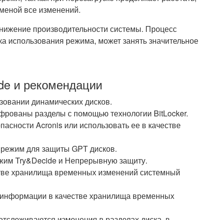
тменой все изменений.
нижение производительности системы. Процесс
ка использования режима, может занять значительное
de и рекомендации
зовании динамических дисков.
фрованы разделы с помощью технологии BitLocker.
пасности Acronis или использовать ее в качестве
 режим для защиты GPT дисков.
жим Try&Decide и Непрерывную защиту.
стве хранилища временных изменений системный
 информации в качестве хранилища временных
тслеживаются изменения в разделах диска, в