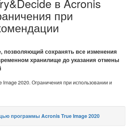
y&Decide в Acronis
раничения при
комендации
ge, позволяющий сохранять все изменения
временном хранилище до указания отмены
й
ью программы Acronis True Image 2020