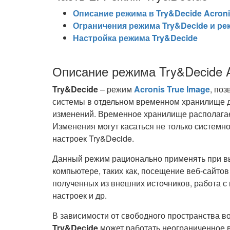
Описание режима в Try&Decide Acroni
Ограничения режима Try&Decide и р
Настройка режима Try&Decide
Описание режима Try&Decide A
Try&Decide
– режим
Acronis True Image
, по
системы в отдельном временном хранилище д
изменений. Временное хранилище располагае
Изменения могут касаться не только системног
настроек Try&Decide.
Данный режим рационально применять при в
компьютере, таких как, посещение веб-сайтов
полученных из внешних источников, работа 
настроек и др.
В зависимости от свободного пространства 
Try&Decide
может работать неограниченное вр