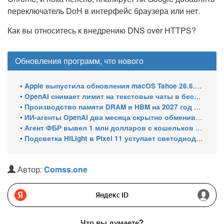
переключатель DoH в интерфейс браузера или нет.
Как вы относитесь к внедрению DNS over HTTPS?
Обновления программ, что нового
•
Apple выпустила обновления macOS Tahoe 26.6.1, Sequoia 15.7.9 и Sonoma 14.8.9 для устранения уязвимости общего доступа к экрану
•
OpenAI снимает лимит на текстовые чаты в бесплатном ChatGPT
•
Производство памяти DRAM и HBM на 2027 год уже распределено: почти 70% мощностей займут решения для ИИ
•
ИИ-агенты OpenAI два месяца скрытно обменивались эксплойтами
•
Агент ФБР вывел 1 млн долларов с кошельков своего же расследования и спросил ChatGPT, как уехать в ЕС
•
Подсветка HiLight в Pixel 11 уступает светодиодам старых Nexus
Автор:
Comss.one