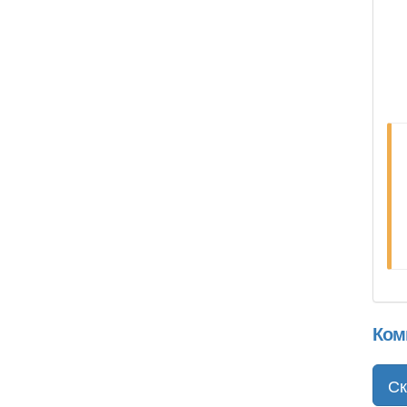
Ком
Ск