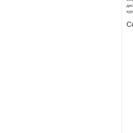
дис
кур
С