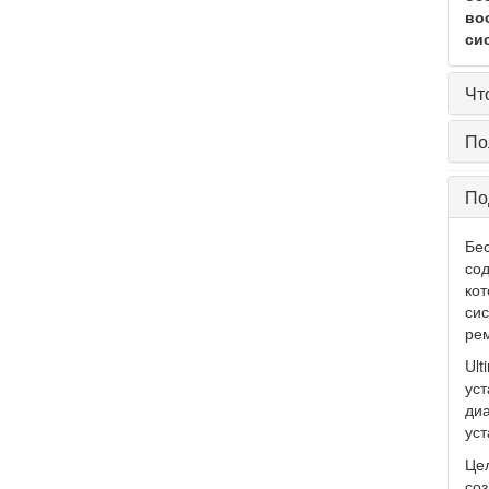
во
си
Чт
По
По
Бес
сод
кот
си
рем
Ult
уст
диа
уст
Цел
соз