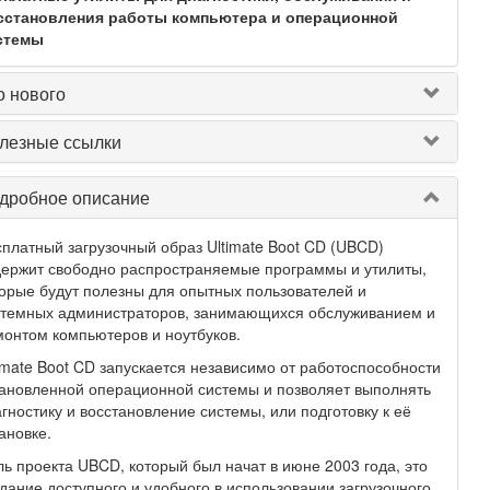
сстановления работы компьютера и операционной
стемы
о нового
лезные ссылки
дробное описание
платный загрузочный образ Ultimate Boot CD (UBCD)
ержит свободно распространяемые программы и утилиты,
орые будут полезны для опытных пользователей и
стемных администраторов, занимающихся обслуживанием и
онтом компьютеров и ноутбуков.
imate Boot CD запускается независимо от работоспособности
ановленной операционной системы и позволяет выполнять
гностику и восстановление системы, или подготовку к её
ановке.
ь проекта UBCD, который был начат в июне 2003 года, это
дание доступного и удобного в использовании загрузочного