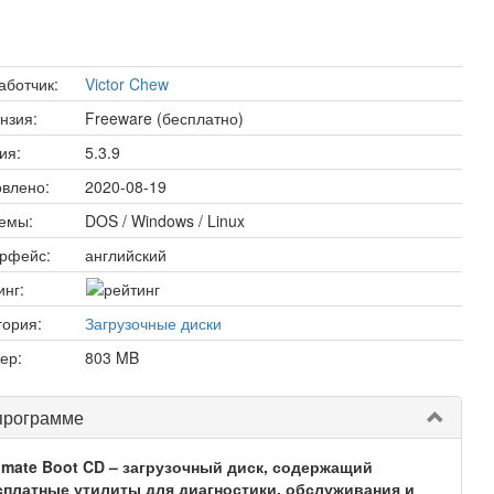
аботчик:
Victor Chew
нзия:
Freeware (бесплатно)
ия:
5.3.9
влено:
2020-08-19
емы:
DOS / Windows / Linux
рфейс:
английский
инг:
гория:
Загрузочные диски
ер:
803 MB
программе
timate Boot CD – загрузочный диск, содержащий
сплатные утилиты для диагностики, обслуживания и