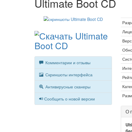
Ultimate Boot CD
Разр
Лице
Верс
Обно
Сист
Комментарии и отзывы
Инте
Скриншоты интерфейса
Рейт
Кате
Антивирусные сканеры
Разм
Сообщить о новой версии
О 
Ul
бе