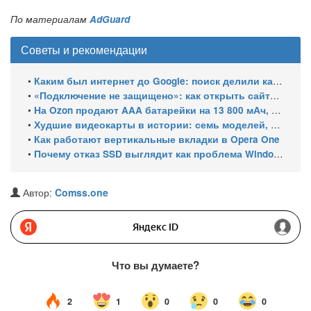
По материалам
AdGuard
Советы и рекомендации
•
Каким был интернет до Google: поиск делили каталоги, роботы и порталы
•
«Подключение не защищено»: как открыть сайты с российскими сертификатами
•
На Ozon продают AAA батарейки на 13 800 мАч, замер показал 400 мАч на элемент
•
Худшие видеокарты в истории: семь моделей, провалившихся за 30 лет
•
Как работают вертикальные вкладки в Opera One
•
Почему отказ SSD выглядит как проблема Windows и как это проверить
Автор:
Comss.one