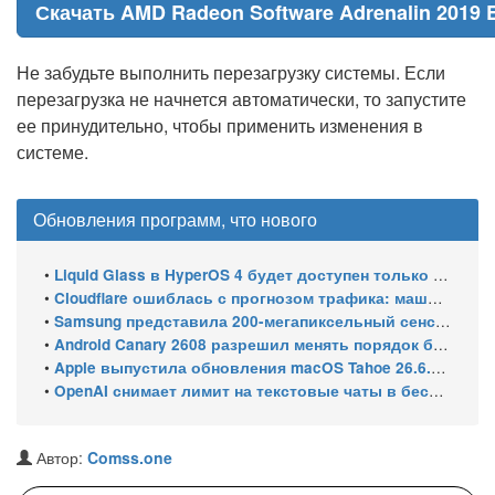
Скачать AMD Radeon Software Adrenalin 2019 Ed
Не забудьте выполнить перезагрузку системы. Если
перезагрузка не начнется автоматически, то запустите
ее принудительно, чтобы применить изменения в
системе.
Обновления программ, что нового
•
Liquid Glass в HyperOS 4 будет доступен только на флагманских чипсетах
•
Cloudflare ошиблась с прогнозом трафика: машины обошли людей в мае 2026
•
Samsung представила 200-мегапиксельный сенсор ISOCELL HPC с DeepPix
•
Android Canary 2608 разрешил менять порядок блоков шторки
•
Apple выпустила обновления macOS Tahoe 26.6.1, Sequoia 15.7.9 и Sonoma 14.8.9 для устранения уязвимости общего доступа к экрану
•
OpenAI снимает лимит на текстовые чаты в бесплатном ChatGPT
Автор:
Comss.one