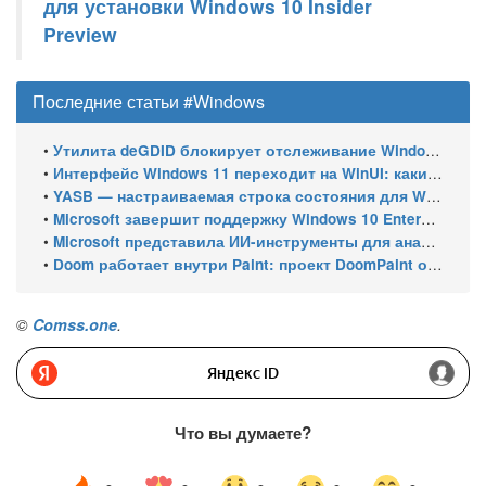
для установки Windows 10 Insider
Preview
Последние статьи #Windows
•
Утилита deGDID блокирует отслеживание Windows по глобальному идентификатору устройства
•
Интерфейс Windows 11 переходит на WinUI: какие системные элементы обновит Microsoft
•
YASB — настраиваемая строка состояния для Windows с виджетами и поддержкой нескольких мониторов
•
Microsoft завершит поддержку Windows 10 Enterprise LTSC 2021 в январе 2027 года. ESU продлят обновления до января 2030 года
•
Microsoft представила ИИ-инструменты для анализа производительности Windows: ETW MCP и WPA MCP
•
Doom работает внутри Paint: проект DoomPaint от технического директора Microsoft Azure
©
Comss.one
.