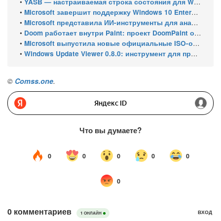
•
YASB — настраиваемая строка состояния для Windows с виджетами и поддержкой нескольких мониторов
•
Microsoft завершит поддержку Windows 10 Enterprise LTSC 2021 в январе 2027 года. ESU продлят обновления до января 2030 года
•
Microsoft представила ИИ-инструменты для анализа производительности Windows: ETW MCP и WPA MCP
•
Doom работает внутри Paint: проект DoomPaint от технического директора Microsoft Azure
•
Microsoft выпустила новые официальные ISO-образы Windows 11 для инсайдеров
•
Windows Update Viewer 0.8.0: инструмент для просмотра истории обновлений Windows 11 и Windows 10 получил улучшения
©
Comss.one
.