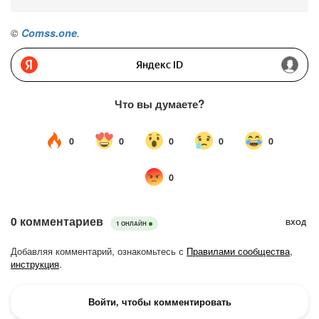
©
Comss.one
.