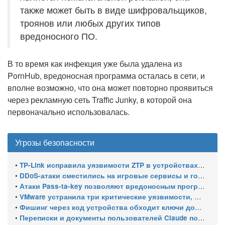
также может быть в виде шифровальщиков,
троянов или любых других типов
вредоносного ПО.
В то время как инфекция уже была удалена из
PornHub, вредоносная программа осталась в сети, и
вполне возможно, что она может повторно проявиться
через рекламную сеть Traffic Junky, в которой она
первоначально использовалась.
Угрозы безопасности
•
TP-Link исправила уязвимости ZTP в устройствах Omada
•
DDoS-атаки сместились на игровые сервисы и госсектор, а каждая третья длится дольше суток
•
Атаки Pass-ta-key позволяют вредоносным программам похищать синхронизированные ключи доступа Google
•
VMware устранила три критические уязвимости, позволяющие обходить аутентификацию и выходить из виртуальной машины
•
Фишинг через код устройства обходит ключи доступа Microsoft
•
Переписки и документы пользователей Claude попали в поиск Google из-за публичных ссылок