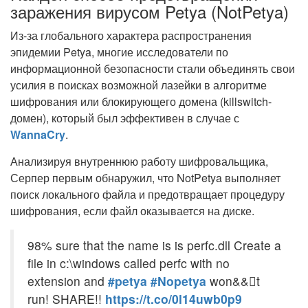
заражения вирусом Petya (NotPetya)
Из-за глобального характера распространения
эпидемии Petya, многие исследователи по
информационной безопасности стали объединять свои
усилия в поисках возможной лазейки в алгоритме
шифрования или блокирующего домена (killswitch-
домен), который был эффективен в случае с
WannaCry
.
Анализируя внутреннюю работу шифровальщика,
Серпер первым обнаружил, что NotPetya выполняет
поиск локального файла и предотвращает процедуру
шифрования, если файл оказывается на диске.
98% sure that the name is is perfc.dll Create a
file in c:\windows called perfc with no
extension and
#petya
#Nopetya
won&&񖔃t
run! SHARE!!
https://t.co/0l14uwb0p9