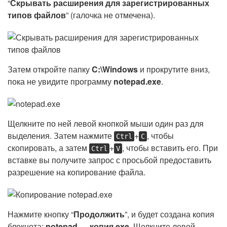
“
Скрывать расширения для зарегистрированных
типов файлов
” (галочка не отмечена).
Затем откройте папку
C:\Windows
и прокрутите вниз,
пока не увидите программу
notepad.exe
.
Щелкните по ней левой кнопкой мыши один раз для
выделения. Затем нажмите
+
, чтобы
Ctrl
C
скопировать, а затем
+
, чтобы вставить его. При
Ctrl
V
вставке вы получите запрос с просьбой предоставить
разрешение на копирование файла.
Нажмите кнопку “
Продолжить
”, и будет создана копия
блокнота:
notepad — копия.exe
. Щелкните левой