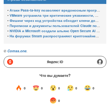
•
Атаки Pass-ta-key позволяют вредоносным программам похищать синхронизированные ключи доступа Google
•
VMware устранила три критические уязвимости, позволяющие обходить аутентификацию и выходить из виртуальной машины
•
Фишинг через код устройства обходит ключи доступа Microsoft
•
Переписки и документы пользователей Claude попали в поиск Google из-за публичных ссылок
•
NVIDIA и Microsoft создали альянс Open Secure AI Alliance для защиты от киберугроз, исходящих от ИИ – без OpenAI, Google и Anthropic
•
На форумах Steam распространяют криптомайнер XMRig под видом исправлений
©
Comss.one
.