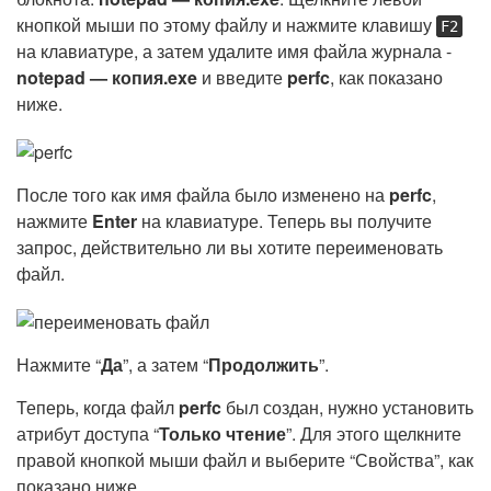
кнопкой мыши по этому файлу и нажмите клавишу
F2
на клавиатуре, а затем удалите имя файла журнала -
notepad — копия.exe
и введите
perfc
, как показано
ниже.
После того как имя файла было изменено на
perfc
,
нажмите
Enter
на клавиатуре. Теперь вы получите
запрос, действительно ли вы хотите переименовать
файл.
Нажмите “
Да
”, а затем “
Продолжить
”.
Теперь, когда файл
perfc
был создан, нужно установить
атрибут доступа “
Только чтение
”. Для этого щелкните
правой кнопкой мыши файл и выберите “Свойства”, как
показано ниже.