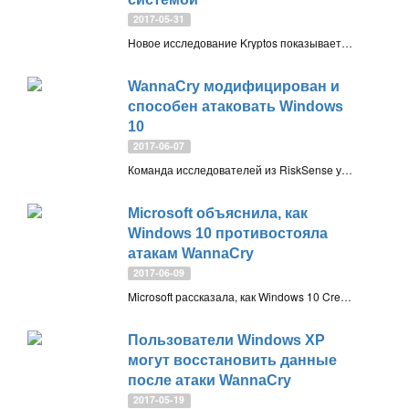
2017-05-31
Новое исследование Kryptos показывает, что Windows XP не в такой мере уязвима для WannaCry, как было принято считать. Как правило, на компьютерах Windows XP возникал сбой (BSOD) при попытках установки шифровальщика
WannaCry модифицирован и
способен атаковать Windows
10
2017-06-07
Команда исследователей из RiskSense успешно справилась с задачей по портированию эксплойта WannaCry для заражения Windows 10
Microsoft объяснила, как
Windows 10 противостояла
атакам WannaCry
2017-06-09
Microsoft рассказала, как Windows 10 Creators Update защищает систему от шифровальщиков и какие защитные механизмы Windows 10 позволили противостоять атакам шифровальщика WannaCry
Пользователи Windows XP
могут восстановить данные
после атаки WannaCry
2017-05-19