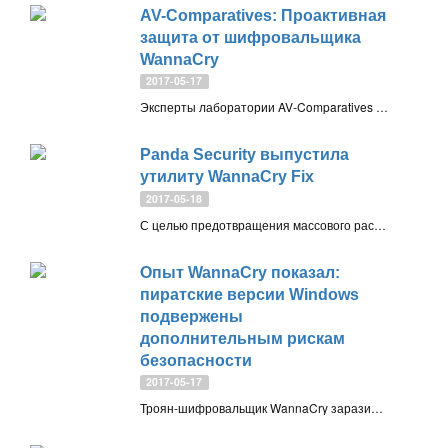
AV-Comparatives: Проактивная
защита от шифровальщика
WannaCry
2017-05-17
Эксперты лаборатории AV-Comparatives выяснили, какие антивирусы блокировали WannaCry проактивными методами защиты еще до старта кампании WCry и получения широкой известности
Panda Security выпустила
утилиту WannaCry Fix
2017-05-18
С целью предотвращения массового распространения угрозы и оказания помощи максимально возможной аудитории пользователей, эксперты Panda Security разработали специализированный инструмент для защиты от WannaCry
Опыт WannaCry показал:
пиратские версии Windows
подвержены
дополнительным рискам
безопасности
2017-05-17
Троян-шифровальщик WannaCry заразил сотни тысяч компьютеров по всему миру. По мере того, как пользователи приходят в себя после массовой атаки, эксперты по безопасности анализируют причины такого быстрого и успешного взлома систем