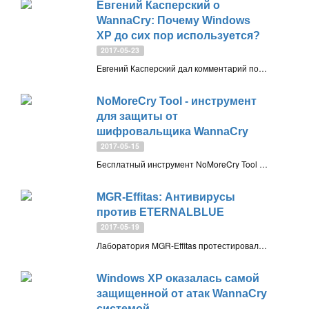
Евгений Касперский о
WannaCry: Почему Windows
XP до сих пор используется?
2017-05-23
Евгений Касперский дал комментарий по поводу массового заражения шифровальщиком WannaCry. Основатель “Лаборатории Касперского” всерьез озадачен вопросом, почему большое количество организаций по всему миру продолжают использовать Windows XP
NoMoreCry Tool - инструмент
для защиты от
шифровальщика WannaCry
2017-05-15
Бесплатный инструмент NoMoreCry Tool от CCN-CERT позволяет добавить дополнительный уровень защиты от шифровальщика WannaCry 2.0 (WannaCryptor, WanaDecryptor)
MGR-Effitas: Антивирусы
против ETERNALBLUE
2017-05-19
Лаборатория MGR-Effitas протестировала защиту антивирусов от эксплойта ETERNALBLUE и бэкдора DOUBLEPULSAR, которые использовались в массовой атаке WannaCry (WanaDecrypt)
Windows XP оказалась самой
защищенной от атак WannaCry
системой