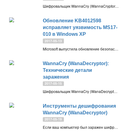
Шифровальщик WannaCry (WannaCryptor, WanaDecryptor) заражает компьютеры по всему миру. Зашифрованные файлы имеют расширение WNCRY, злоумышленники требуют заплатить выкуп биткоинами за расшифровку
Обновление KB4012598
исправляет уязвимость MS17-
010 в Windows XP
2017-05-13
Microsoft выпустила обновление безопасности KB4012598 для Windows XP и других неподдерживаемых ОС, в том числе серверных. Обновление закрывает сетевую уязвимость MS17-010, через которую происходит атака шифровальщика WannaCry (Wana Decryptor)
WannaCry (WanaDecryptor):
Технические детали
заражения
2017-05-15
Шифровальщик WannaCry (WanaDecryptor) стремительными темпами распространяется по всему миру. Примечательно, что угроза использует украденные эксплойты Агентства национальной безопасности США
Инструменты дешифрования
WannaCry (WanaDecryptor)
2017-05-19
Если ваш компьютер был заражен шифровальщиков WannaCry (WanaDecryptor), то у вас появилась отличная возможность восстановить доступ к заблокированным файлам, не отсылая вымогателям деньги