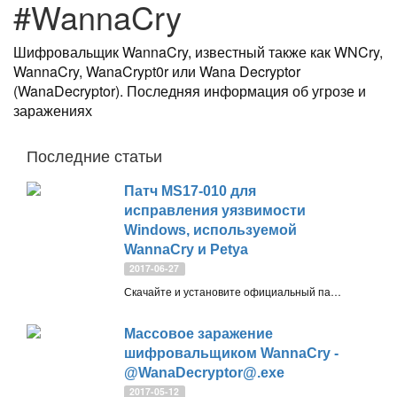
#WannaCry
Шифровальщик WannaCry, известный также как WNCry,
WannaCry, WanaCrypt0r или Wana Decryptor
(WanaDecryptor). Последняя информация об угрозе и
заражениях
Последние статьи
Патч MS17-010 для
исправления уязвимости
Windows, используемой
WannaCry и Petya
2017-06-27
Скачайте и установите официальный патч Microsoft MS17-010, закрывающий уязвимость сервера SMB в ОС Windows, которая используется в атаке шифровальщика WannaCry и Petya
Массовое заражение
шифровальщиком WannaCry -
@WanaDecryptor@.exe
2017-05-12