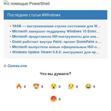
Последние статьи #Windows
•
YASB — настраиваемая строка состояния для Windows с виджетами и поддержкой нескольких мониторов
•
Microsoft завершит поддержку Windows 10 Enterprise LTSC 2021 в январе 2027 года. ESU продлят обновления до января 2030 года
•
Microsoft представила ИИ-инструменты для анализа производительности Windows: ETW MCP и WPA MCP
•
Doom работает внутри Paint: проект DoomPaint от технического директора Microsoft Azure
•
Microsoft выпустила новые официальные ISO-образы Windows 11 для инсайдеров
•
Windows Update Viewer 0.8.0: инструмент для просмотра истории обновлений Windows 11 и Windows 10 получил улучшения
©
Comss.one
.