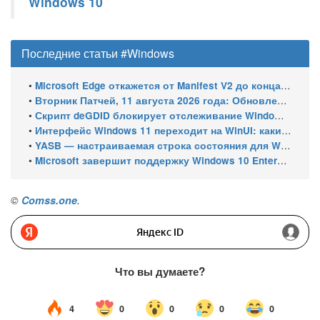
Windows 10
Последние статьи #Windows
•
Microsoft Edge откажется от Manifest V2 до конца 2026 года – классический uBlock Origin перестанет работать
•
Вторник Патчей, 11 августа 2026 года: Обновления безопасности для Windows 11 (включая KB5121003), ESU-обновления для Windows 10
•
Скрипт deGDID блокирует отслеживание Windows по глобальному идентификатору устройства
•
Интерфейс Windows 11 переходит на WinUI: какие системные элементы обновит Microsoft
•
YASB — настраиваемая строка состояния для Windows с виджетами и поддержкой нескольких мониторов
•
Microsoft завершит поддержку Windows 10 Enterprise LTSC 2021 в январе 2027 года. ESU продлят обновления до января 2030 года
©
Comss.one
.