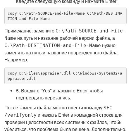
введите следующую команду и нажмите Enter:
copy C:\Path-SOURCE-and-File-Name C:\Path-DESTINA
TION-and-File-Name
Примечание: замените
C:\Path-SOURCE-and-File-
на путь и название рабочей версии файла, а
Name
нужно
C:\Path-DESTINATION-and-File-Name
заменить на путь и название поврежденного файла.
Например:
copy D:\Files\appraiser.dll C:\Windows\System32\a
ppraiser.dll
5. Введите “Yes” и нажмите Enter, чтобы
подтвердить перезапись.
После замены файла можно ввести команду
SFC
и нажать Enter в командной строке для
/verifyonly
проверки целостности всех системных файлов, чтобы
убедиться, что проблема была решена. Дополнительно,