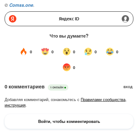
©
Comss.one
.