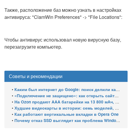
Также, расположение баз можно узнать в настройках
антивируса: "ClamWin Preferences" -> "File Locations":
Чтобы антивирус использовал новую вирусную базу,
перезагрузите компьютер.
Советы и рекомендации
•
Каким был интернет до Google: поиск делили каталоги, роботы и порталы
•
«Подключение не защищено»: как открыть сайты с российскими сертификатами
•
На Ozon продают AAA батарейки на 13 800 мАч, замер показал 400 мАч на элемент
•
Худшие видеокарты в истории: семь моделей, провалившихся за 30 лет
•
Как работают вертикальные вкладки в Opera One
•
Почему отказ SSD выглядит как проблема Windows и как это проверить