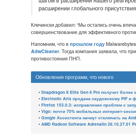
шагом в расширении нашего реагиров
расширении глобального присутствия
Клечински добавил: “Мы остались очень впеча
совершенствование для эффективного против
Напомним, что в
прошлом году
Malwarebytes
AdwCleaner
. Тогда компания заявила, что пр
противостояния ПНП.
Обновления программ, что нового
•
Snapdragon 8 Elite Gen 6 Pro получит более 
•
Electronic Arts продана саудовскому PIF и
•
Firefox 153.0.3: исправление проблем с з
•
Vigo: почти 70% мобильных интернет-сессий 
•
Google Ассистента начнут отключать на And
•
AMD Radeon Software Adrenalin 26.10.27.01 Previe