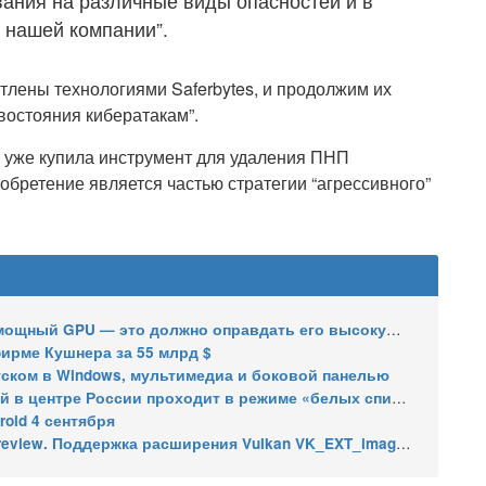
ания на различные виды опасностей и в
 нашей компании”.
тлены технологиями Saferbytes, и продолжим их
остояния кибератакам”.
 уже купила инструмент для удаления ПНП
иобретение является частью стратегии “агрессивного”
мощный GPU — это должно оправдать его высокую цену
 фирме Кушнера за 55 млрд $
апуском в Windows, мультимедиа и боковой панелью
в центре России проходит в режиме «белых списков»
roid 4 сентября
w. Поддержка расширения Vulkan VK_EXT_image_tiling_control