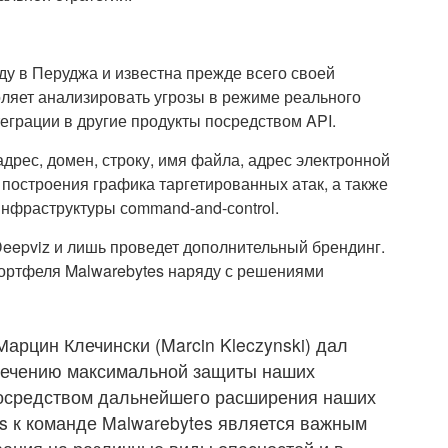
ду в Перуджа и известна прежде всего своей
оляет анализировать угрозы в режиме реального
еграции в другие продукты посредством API.
адрес, домен, строку, имя файла, адрес электронной
построения графика таргетированных атак, а также
нфраструктуры сommand-and-сontrol.
Deepviz и лишь проведет дополнительный брендинг.
портфеля Malwarebytes наряду с решениями
арцин Клечински (Marcin Kleczynski) дал
спечению максимальной защиты наших
посредством дальнейшего расширения наших
es к команде Malwarebytes является важным