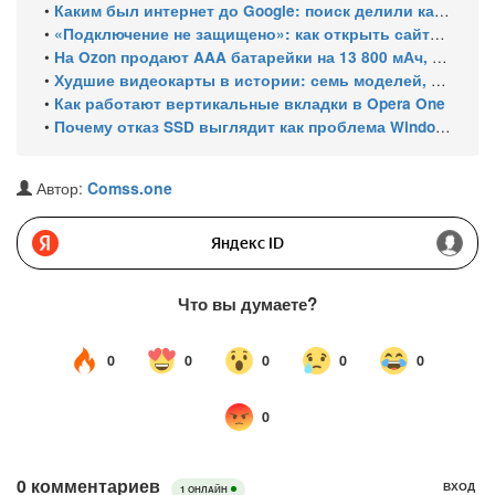
•
Каким был интернет до Google: поиск делили каталоги, роботы и порталы
•
«Подключение не защищено»: как открыть сайты с российскими сертификатами
•
На Ozon продают AAA батарейки на 13 800 мАч, замер показал 400 мАч на элемент
•
Худшие видеокарты в истории: семь моделей, провалившихся за 30 лет
•
Как работают вертикальные вкладки в Opera One
•
Почему отказ SSD выглядит как проблема Windows и как это проверить
Автор:
Comss.one