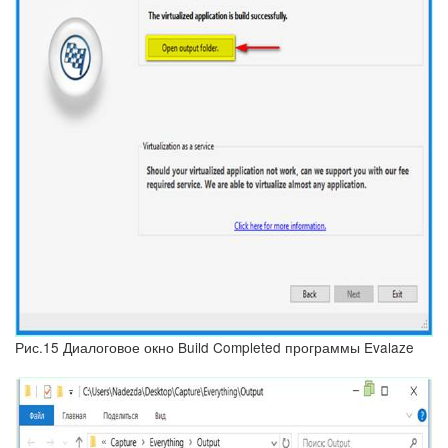
Рис.15 Диалоговое окно Build Completed программы Evalaze