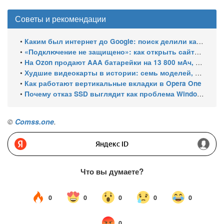
Советы и рекомендации
•
Каким был интернет до Google: поиск делили каталоги, роботы и порталы
•
«Подключение не защищено»: как открыть сайты с российскими сертификатами
•
На Ozon продают AAA батарейки на 13 800 мАч, замер показал 400 мАч на элемент
•
Худшие видеокарты в истории: семь моделей, провалившихся за 30 лет
•
Как работают вертикальные вкладки в Opera One
•
Почему отказ SSD выглядит как проблема Windows и как это проверить
©
Comss.one
.