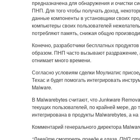
предназначена для обнаружения и очистки си
ПНП. Для того чтобы получать доход, некот
данные компоненты в установщики своих прод
компьютеры своих пользователей нежелател
потребляют память, снижая общую производи
Конечно, разработчики бесплатных продуктов
образом. ПНП часто вызывают раздражение, а
отнимает много времени.
Согласно условиям сделки Моулиатис присоед
Техас и будет помогать интегрировать инструм
Malware.
В Malwarebytes считают, что Junkware Remova
текущих пользователей, по крайней мере, до 
интегрирована в продукты Malwarebytes, а на
Комментарий генерального директора Malwar
“Давайте смотреть правде в глаза, ПНП ста