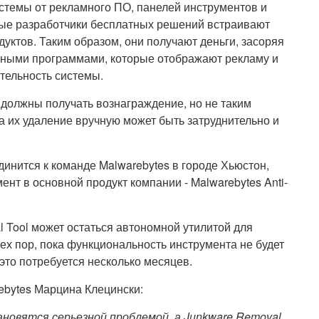
стемы от рекламного ПО, панелей инструментов и
орые разработчики бесплатных решений встраивают
уктов. Таким образом, они получают деньги, засоряя
ьными программами, которые отображают рекламу и
тельность системы.
 должны получать вознаграждение, но не таким
 их удаление вручную может быть затруднительно и
инится к команде Malwarebytes в городе Хьюстон,
ент в основной продукт компании - Malwarebytes Anti-
l Tool может остаться автономной утилитой для
тех пор, пока функциональность инструмента не будет
 это потребуется несколько месяцев.
ebytes Марцина Клецински:
новятся серьезной проблемой, а Junkware Removal