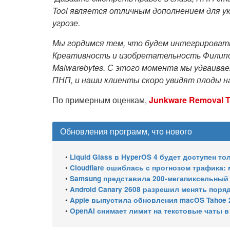
Tool является отличным дополнением для 
угрозе.
Мы гордимся тем, что будем интегрироват
Креативность и изобретательность Филип
Malwarebytes. С этого момента мы удваива
ПНП, и наши клиенты скоро увидят плоды н
По примерным оценкам,
Junkware Removal T
Обновления программ, что нового
•
Liquid Glass в HyperOS 4 будет доступен т
•
Cloudflare ошиблась с прогнозом трафика
•
Samsung представила 200-мегапиксельный 
•
Android Canary 2608 разрешил менять поря
•
Apple выпустила обновления macOS Tahoe 26.6.1, Sequoia 15.
•
OpenAI снимает лимит на текстовые чаты 