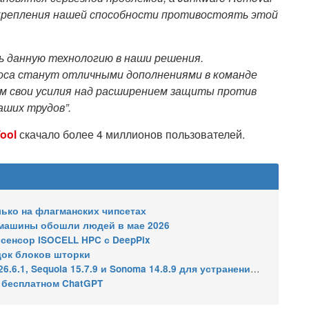
укрепления нашей способности противостоять этой
ь данную технологию в наши решения.
оса станут отличными дополнениями в команде
ем свои усилия над расширением защиты против
аших трудов”.
ool
скачало более 4 миллионов пользователей.
олько на флагманских чипсетах
: машины обошли людей в мае 2026
сенсор ISOCELL HPC с DeepPix
док блоков шторки
7.9 и Sonoma 14.8.9 для устранения уязвимости общего доступа к экрану
в бесплатном ChatGPT