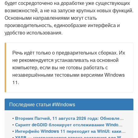
будет сосредоточено на доработке уже существующих
возможностей, а не на запуске крупных новых функций.
Основными направлениями могут стать
производительность, единообразие интерфейса и
удобство использования.
Речь идёт только о предварительных сборках. Их
не рекомендуется устанавливать на основной
компьютер, если вы не готовы работать с
незавершёнными тестовыми версиями Windows
11.
Последние статьи #Windows
•
Вторник Патчей, 11 августа 2026 года: Обновления безопасности для Windows 11 (включая KB5121003), ESU-обновления для Windows 10
•
Скрипт deGDID блокирует отслеживание Windows по глобальному идентификатору устройства
•
Интерфейс Windows 11 переходит на WinUI: какие системные элементы обновит Microsoft
•
YASB — настраиваемая строка состояния для Windows с виджетами и поддержкой нескольких мониторов