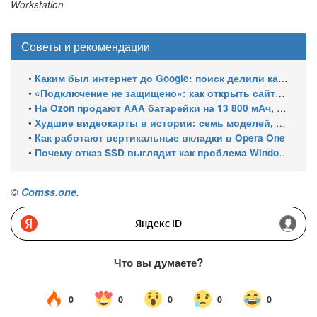
Workstation
Советы и рекомендации
•
Каким был интернет до Google: поиск делили каталоги, роботы и порталы
•
«Подключение не защищено»: как открыть сайты с российскими сертификатами
•
На Ozon продают AAA батарейки на 13 800 мАч, замер показал 400 мАч на элемент
•
Худшие видеокарты в истории: семь моделей, провалившихся за 30 лет
•
Как работают вертикальные вкладки в Opera One
•
Почему отказ SSD выглядит как проблема Windows и как это проверить
©
Comss.one
.