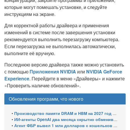
конфигурации, закройте программы и приложения,
которые могут помешать установке, и следуйте
инструкциям на экране.
Для корректной работы драйвера и применения
изменений в системе после завершения установки
рекомендуется выполнить перезагрузку компьютера.
Если перезагрузка не выполнилась автоматически,
выполните её вручную.
Последнюю версию драйвера также можно установить
с помощью
Приложения NVIDIA
или
NVIDIA GeForce
Experience
. Перейдите в меню «Драйверы» и нажмите
«Проверить наличие обновлений».
Обновления программ, что нового
•
Производство памяти DRAM и HBM на 2027 год уже распределено: почти 70% мощностей займут решения для ИИ
•
ИИ-агенты OpenAI два месяца скрытно обменивались эксплойтами
•
Агент ФБР вывел 1 млн долларов с кошельков своего же расследования и спросил ChatGPT, как уехать в ЕС