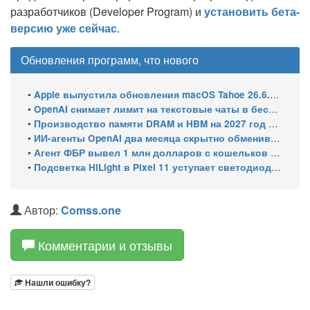
разработчиков (Developer Program) и
установить бета-
версию уже сейчас
.
Обновления программ, что нового
•
Apple выпустила обновления macOS Tahoe 26.6.1, Sequoia 15.7.9 и Sonoma 14.8.9 для устранения уязвимости общего доступа к экрану
•
OpenAI снимает лимит на текстовые чаты в бесплатном ChatGPT
•
Производство памяти DRAM и HBM на 2027 год уже распределено: почти 70% мощностей займут решения для ИИ
•
ИИ-агенты OpenAI два месяца скрытно обменивались эксплойтами
•
Агент ФБР вывел 1 млн долларов с кошельков своего же расследования и спросил ChatGPT, как уехать в ЕС
•
Подсветка HiLight в Pixel 11 уступает светодиодам старых Nexus
Автор:
Comss.one
Комментарии и отзывы
Нашли ошибку?