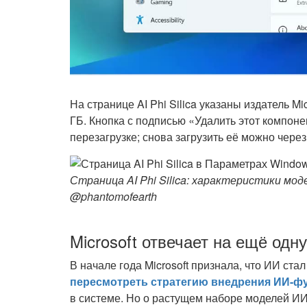
На странице AI Phi Silica указаны издатель Mic
ГБ. Кнопка с подписью «Удалить этот компон
перезагрузке; снова загрузить её можно чере
Страница AI Phi Silica: характеристики мод
@phantomofearth
Microsoft отвечает на ещё одн
В начале года Microsoft признала, что ИИ ст
пересмотреть стратегию внедрения ИИ-ф
в системе. Но о растущем наборе моделей ИИ,