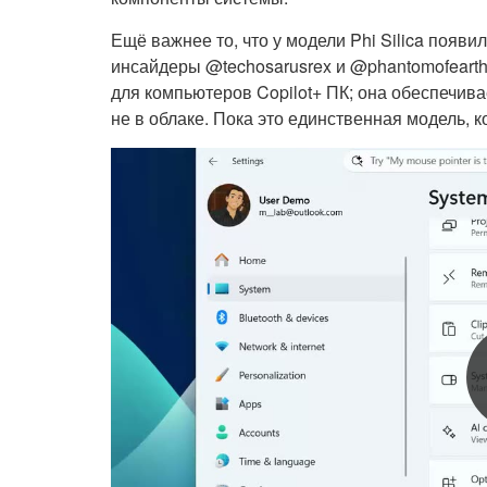
Ещё важнее то, что у модели Phi Silica появ
инсайдеры @techosarusrex и @phantomofearth в
для компьютеров Copilot+ ПК; она обеспечива
не в облаке. Пока это единственная модель, 