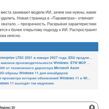
 места занимают модели ИИ, зачем они нужны, какие
 удалить. Новая страница в «Параметрах» отвечает
е хватало, – прозрачность. Раскрывая характеристики
ижется к более открытому подходу к ИИ. Распространят
ока неясно.
2021 в январе 2027 года. ESU продлят обновления до января 2030 года
ализа производительности Windows: ETW MCP и WPA MCP
nt от технического директора Microsoft Azure
SO-образы Windows 11 для инсайдеров
 истории обновлений Windows 11 и Windows 10 получил улучшения
ndows 11 выходят так медленно