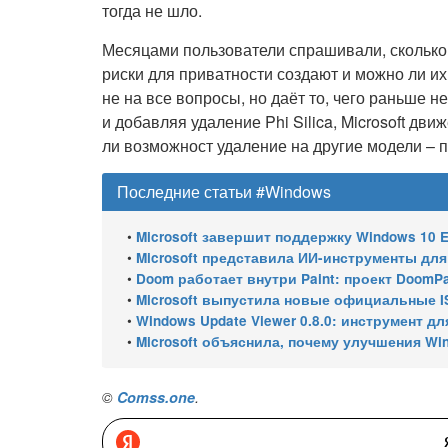
тогда не шло.
Месяцами пользователи спрашивали, сколько
риски для приватности создают и можно ли их
не на все вопросы, но даёт то, чего раньше н
и добавляя удаление Phi Silica, Microsoft дв
ли возможност удаление на другие модели – п
Последние статьи #Windows
•
Microsoft завершит поддержку Windows 10 Enterprise LTSC 
•
Microsoft представила ИИ-инструменты для ан
•
Doom работает внутри Paint: проект DoomPai
•
Microsoft выпустила новые официальные I
•
Windows Update Viewer 0.8.0: инструмент для просмотра
•
Microsoft объяснила, почему улучшения Wi
©
Comss.one
.