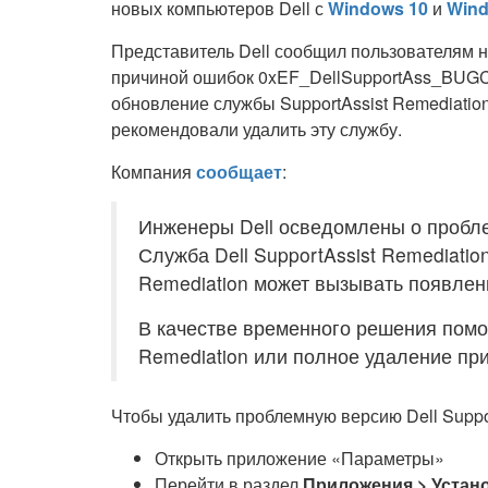
новых компьютеров Dell с
Windows 10
и
Wind
Представитель Dell сообщил пользователям 
причиной ошибок 0xEF_DellSupportAss_BU
обновление службы SupportAssist Remediatio
рекомендовали удалить эту службу.
Компания
сообщает
:
Инженеры Dell осведомлены о пробле
Служба Dell SupportAssist Remediation
Remediation может вызывать появлен
В качестве временного решения помог
Remediation или полное удаление при
Чтобы удалить проблемную версию Dell Suppor
Открыть приложение «Параметры»
Перейти в раздел
Приложения > Устан