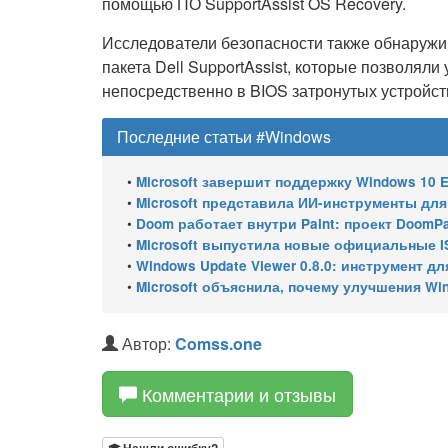
помощью ПО SupportAssist OS Recovery.
Исследователи безопасности также обнаружи
пакета Dell SupportAssist, которые позволя
непосредственно в BIOS затронутых устройст
Последние статьи #Windows
•
Microsoft завершит поддержку Windows 10 Enterprise LTSC 
•
Microsoft представила ИИ-инструменты для ан
•
Doom работает внутри Paint: проект DoomPai
•
Microsoft выпустила новые официальные I
•
Windows Update Viewer 0.8.0: инструмент для просмотра
•
Microsoft объяснила, почему улучшения Wi
Автор:
Comss.one