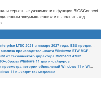
вали серьезные уязвимости в функции BIOSConnect
ли удаленным злоумышленникам выполнять код
в.
2021 в январе 2027 года. ESU продлят обновления до января 2030 года
ализа производительности Windows: ETW MCP и WPA MCP
nt от технического директора Microsoft Azure
SO-образы Windows 11 для инсайдеров
 истории обновлений Windows 11 и Windows 10 получил улучшения
ndows 11 выходят так медленно