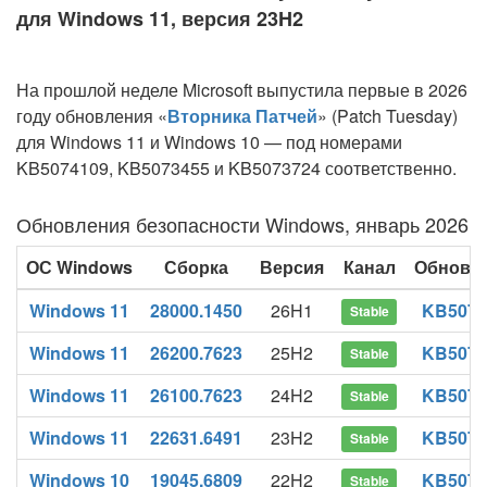
для Windows 11, версия 23H2
На прошлой неделе Microsoft выпустила первые в 2026
году обновления «
Вторника Патчей
» (Patch Tuesday)
для Windows 11 и Windows 10 — под номерами
KB5074109, KB5073455 и KB5073724 соответственно.
Обновления безопасности Windows, январь 2026
ОС Windows
Сборка
Версия
Канал
Обновл
Windows 11
28000.1450
26H1
KB5074
Stable
Windows 11
26200.7623
25H2
KB5074
Stable
Windows 11
26100.7623
24H2
KB5074
Stable
Windows 11
22631.6491
23H2
KB5073
Stable
Windows 10
19045.6809
22H2
KB5073
Stable