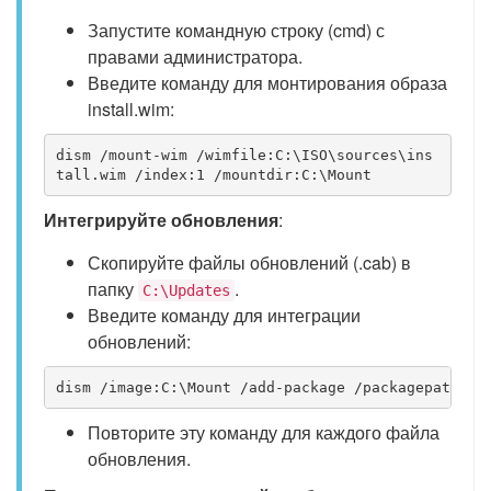
Запустите командную строку (cmd) с
правами администратора.
Введите команду для монтирования образа
install.wim:
dism /mount-wim /wimfile:C:\ISO\sources\ins
tall.wim /index:1 /mountdir:C:\Mount 
Интегрируйте обновления
:
Скопируйте файлы обновлений (.cab) в
папку
.
C:\Updates
Введите команду для интеграции
обновлений:
dism /image:C:\Mount /add-package /packagepath:C:
Повторите эту команду для каждого файла
обновления.