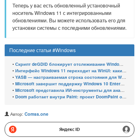
Теперь у вас есть обновленный установочный
носитель Windows 11 с интегрированными
обновлениями. Вы можете использовать его для
установки системы с последними обновлениями.
Последние статьи #Windows
•
Скрипт deGDID блокирует отслеживание Windows по глобальному идентификатору устройства
•
Интерфейс Windows 11 переходит на WinUI: какие системные элементы обновит Microsoft
•
YASB — настраиваемая строка состояния для Windows с виджетами и поддержкой нескольких мониторов
•
Microsoft завершит поддержку Windows 10 Enterprise LTSC 2021 в январе 2027 года. ESU продлят обновления до января 2030 года
•
Microsoft представила ИИ-инструменты для анализа производительности Windows: ETW MCP и WPA MCP
•
Doom работает внутри Paint: проект DoomPaint от технического директора Microsoft Azure
Автор:
Comss.one