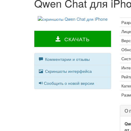
Qwen Chat для iPh
Разр
Лице
СКАЧАТЬ
Верс
Обно
Сист
Комментарии и отзывы
Инте
Скриншоты интерфейса
Рейт
Сообщить о новой версии
Кате
Разм
О 
Qw
от