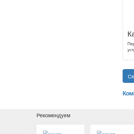
К
Пер
уст
Ск
Ком
Рекомендуем