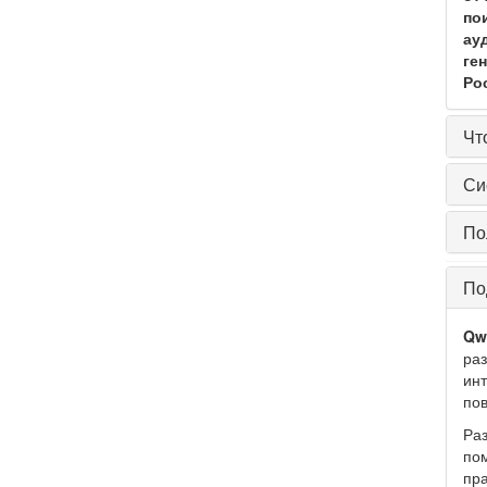
по
ау
ге
Ро
Чт
Си
По
По
Qw
раз
инт
по
Раз
пом
пр