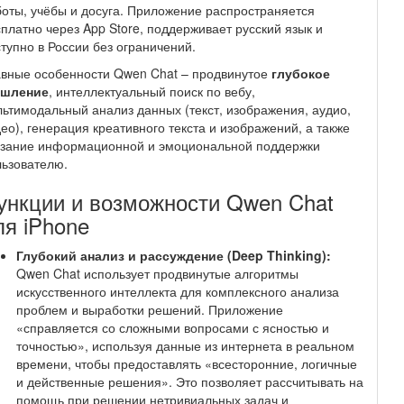
оты, учёбы и досуга. Приложение распространяется
платно через App Store, поддерживает русский язык и
тупно в России без ограничений.
авные особенности Qwen Chat – продвинутое
глубокое
шление
, интеллектуальный поиск по вебу,
ьтимодальный анализ данных (текст, изображения, аудио,
ео), генерация креативного текста и изображений, а также
азание информационной и эмоциональной поддержки
ьзователю.
ункции и возможности Qwen Chat
ля iPhone
Глубокий анализ и рассуждение (Deep Thinking):
Qwen Chat использует продвинутые алгоритмы
искусственного интеллекта для комплексного анализа
проблем и выработки решений. Приложение
«справляется со сложными вопросами с ясностью и
точностью», используя данные из интернета в реальном
времени, чтобы предоставлять «всесторонние, логичные
и действенные решения». Это позволяет рассчитывать на
помощь при решении нетривиальных задач и