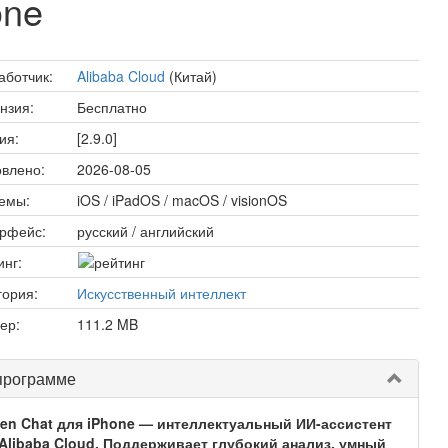
one
аботчик:
Alibaba Cloud
(Китай)
нзия:
Бесплатно
ия:
[2.9.0]
влено:
2026-08-05
емы:
iOS / iPadOS / macOS / visionOS
рфейс:
русский / английский
инг:
гория:
Искусственный интеллект
ер:
111.2 MB
программе
en Chat для iPhone — интеллектуальный ИИ-ассистент
 Alibaba Cloud. Поддерживает глубокий анализ, умный