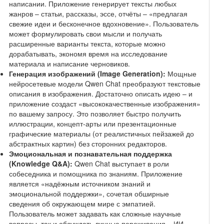
написании. Приложение генерирует тексты любых
жанров – статьи, рассказы, эссе, отчёты – «предлагая
свежие идеи и бесконечное вдохновение». Пользователь
может формулировать свои мысли и получать
расширенные варианты текста, которые можно
дорабатывать, экономя время на исследование
материала и написание черновиков.
Генерация изображений (Image Generation):
Мощные
нейросетевые модели Qwen Chat преобразуют текстовые
описания в изображения. Достаточно описать идею – и
приложение создаст «высококачественные изображения»
по вашему запросу. Это позволяет быстро получить
иллюстрации, концепт-арты или презентационные
графические материалы (от реалистичных пейзажей до
абстрактных картин) без сторонних редакторов.
Эмоциональная и познавательная поддержка
(Knowledge Q&A):
Qwen Chat выступает в роли
собеседника и помощника по знаниям. Приложение
является «надёжным источником знаний и
эмоциональной поддержки», сочетая обширные
сведения об окружающем мире с эмпатией.
Пользователь может задавать как сложные научные
вопросы, так и обсуждать личные переживания – ИИ-