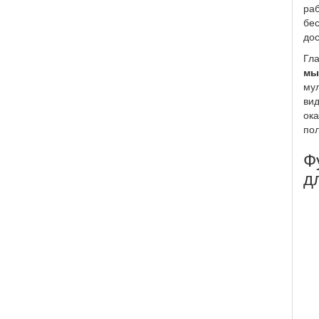
раб
бес
дос
Гл
мы
мул
вид
ок
пол
Ф
д