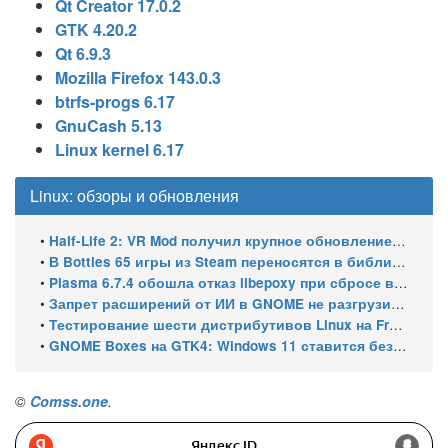
Qt Creator 17.0.2
GTK 4.20.2
Qt 6.9.3
Mozilla Firefox 143.0.3
btrfs-progs 6.17
GnuCash 5.13
Linux kernel 6.17
Linux: обзоры и обновления
•
Half-Life 2: VR Mod получил крупное обновление и статус Steam Frame Verified
•
В Bottles 65 игры из Steam переносятся в библиотеку автоматически
•
Plasma 6.7.4 обошла отказ libepoxy при сбросе видеокарты
•
Запрет расширений от ИИ в GNOME не разгрузил очередь за 8 месяцев
•
Тестирование шести дистрибутивов Linux на Framework Laptop 13 Pro
•
GNOME Boxes на GTK4: Windows 11 ставится без обхода TPM
©
Comss.one
.