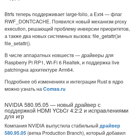
Btrfs теперь поддерживает large-folio, а Ext4 — флаг
RWF_DONTCACHE. Появился новый механизм proxy
execution, решающий проблему инверсии приоритетов,
а также два новых системных вызова: file_getattr()и
file_setattr().
В числе аппаратных новшеств — драйверы для
Raspberry Pi RP1, Wi-Fi 6 Realtek, и поддержка live
patchingна архитектуре Arm64.
Подробнее об изменениях и интеграции Rust в ядро
можно узнать на
Comss.ru
NVIDIA 580.95.05 — новый драйвер с
поддержкой HDMI YCbCr 4:2:2 и исправлениями
для игр
Компания NVIDIA выпустила стабильный
драйвер
580.95.05
(ветка Production Branch), который добавил