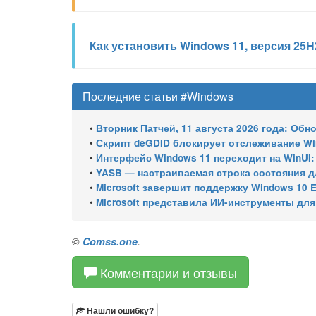
Как установить Windows 11, версия 25H
Последние статьи #Windows
•
Вторник Патчей, 11 августа 2026 года: Обновления безопасно
•
Скрипт deGDID блокирует отслеживание W
•
Интерфейс Windows 11 переходит на WinUI:
•
YASB — настраиваемая строка состояния для W
•
Microsoft завершит поддержку Windows 10 Enterprise LTSC 
•
Microsoft представила ИИ-инструменты для ан
©
Comss.one
.