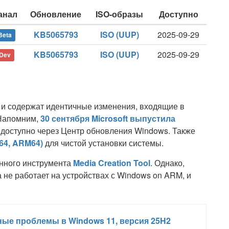
анал
Обновление
ISO-образы
Доступно
KB5065793
ISO (UUP)
2025-09-29
Beta
KB5065793
ISO (UUP)
2025-09-29
Dev
 и содержат идентичные изменения, входящие в
 Напомним,
30 сентября Microsoft выпустила
е доступно через Центр обновления Windows. Также
64, ARM64)
для чистой установки системы.
нного инструмента
Media Creation Tool
. Однако,
 не работает на устройствах с Windows on ARM, и
ные проблемы в Windows 11, версия 25H2