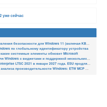
2 уже сейчас
сти для Windows 11 (включая KB5121003), ESU-обновления для Windows 10
indows по глобальному идентификатору устройства
 какие системные элементы обновит Microsoft
indows с виджетами и поддержкой нескольких мониторов
2021 в январе 2027 года. ESU продлят обновления до января 2030 года
ализа производительности Windows: ETW MCP и WPA MCP