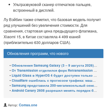
Ультразвуковой сканер отпечатков пальцев,
встроенный в дисплей.
Лу Вэйбин также отметил, что базовая модель получит
ряд улучшений без увеличения стоимости. Для
сравнения, стартовая цена предыдущего флагмана,
Xiaomi 15, в Китае составляла 4 499 юаней
(приблизительно 630 долларов США).
Обновления программ, что нового
•
Обновления Samsung Galaxy (3 – 9 августа 2026): Подготовка One UI 9 Beta 5 и июльский патч для бюджетных смартфонов
•
От Transmission отделился форк Retransmission из-за спора мейнтейнеров
•
Liquid Glass в HyperOS 4 будет доступен только на флагманских чипсетах
•
Cloudflare ошиблась с прогнозом трафика: машины обошли людей в мае 2026
•
Samsung представила 200-мегапиксельный сенсор ISOCELL HPC с DeepPix
•
Android Canary 2608 разрешил менять порядок блоков шторки
Автор:
Comss.one